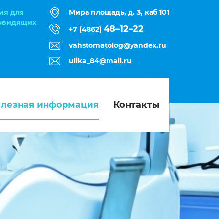
ия для
Мира площадь, д. 3, каб 101
овидящих
48–12–22
+7 (4862)
vahstomatolog@yandex.ru
ulika_84@mail.ru
лезная информация
Контакты