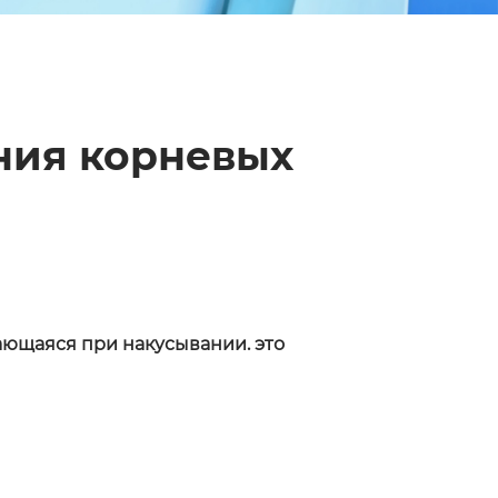
ния корневых
ающаяся при накусывании. это