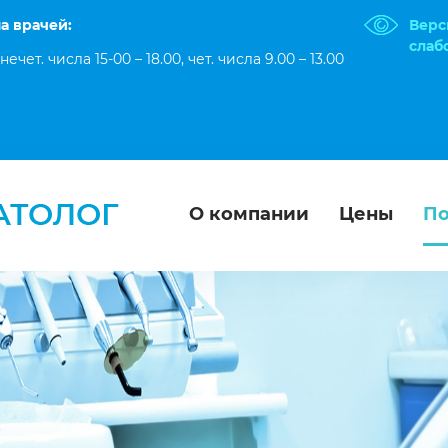
а врачей:
Верс
слаб
нечет. числа 15-00 – 18.00,
чет. числа 9.00 – 13.00
О компании
Цены
По