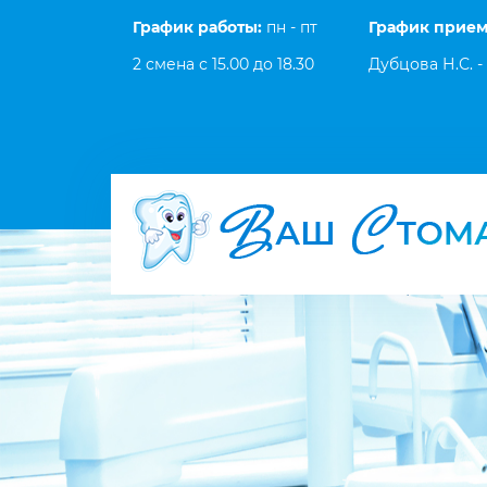
График работы:
пн - пт
График прием
2 смена с 15.00 до 18.30
Дубцова Н.С. - 